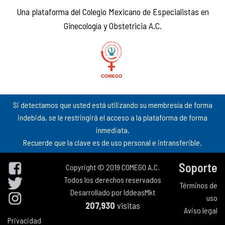
Una plataforma del Colegio Mexicano de Especialistas en
Ginecología y Obstetricia A.C.
Si detectamos que usted está utilizando su membresía de forma
indebida, se le restringirá el acceso a la plataforma de forma
inmediata.
Recuerde que la clave es de uso personal e intransferible.
Soporte
Copyright © 2019 COMEGO A.C.
Todos los derechos reservados
Términos de
Desarrollado por
IddeasMkt
uso
207,930
visitas
Aviso legal
Privacidad