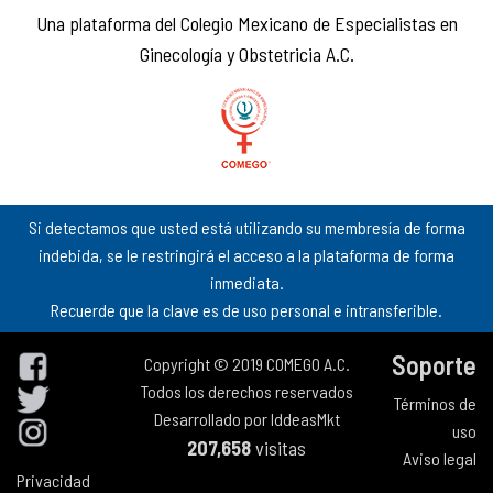
Una plataforma del Colegio Mexicano de Especialistas en
Ginecología y Obstetricia A.C.
Si detectamos que usted está utilizando su membresía de forma
indebida, se le restringirá el acceso a la plataforma de forma
inmediata.
Recuerde que la clave es de uso personal e intransferible.
Soporte
Copyright © 2019 COMEGO A.C.
Todos los derechos reservados
Términos de
Desarrollado por
IddeasMkt
uso
207,658
visitas
Aviso legal
Privacidad