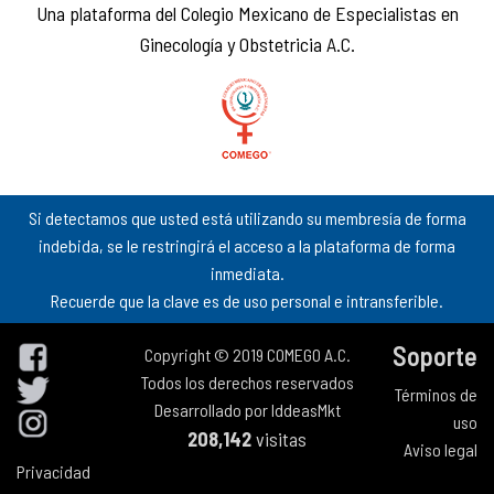
Una plataforma del Colegio Mexicano de Especialistas en
Ginecología y Obstetricia A.C.
Si detectamos que usted está utilizando su membresía de forma
indebida, se le restringirá el acceso a la plataforma de forma
inmediata.
Recuerde que la clave es de uso personal e intransferible.
Soporte
Copyright © 2019 COMEGO A.C.
Todos los derechos reservados
Términos de
Desarrollado por
IddeasMkt
uso
208,142
visitas
Aviso legal
Privacidad