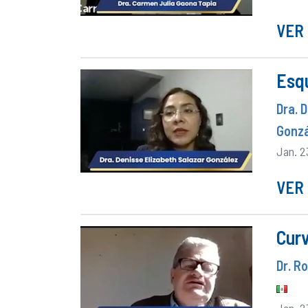
VER 
Esq
Dra. 
Gonz
Jan. 2
VER 
Curv
Dr. R
Jan. 2