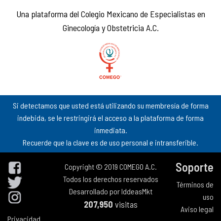
Una plataforma del Colegio Mexicano de Especialistas en
Ginecología y Obstetricia A.C.
Si detectamos que usted está utilizando su membresía de forma
indebida, se le restringirá el acceso a la plataforma de forma
inmediata.
Recuerde que la clave es de uso personal e intransferible.
Soporte
Copyright © 2019 COMEGO A.C.
Todos los derechos reservados
Términos de
Desarrollado por
IddeasMkt
uso
207,950
visitas
Aviso legal
Privacidad